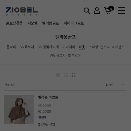
홈
벨라몽골프
비옷
0
골프장용품
지오벨
벨라몽골프
하이파크골프
벨라몽골프
폴라티
SS 목토시
SS 햇빛가리개
이너웨어
비옷
스타킹·팔토시·헤어밴드
FW 목토시·후드워머
전체
2
개
벨라몽 비망토
65,000원
63,000원
630원 적립