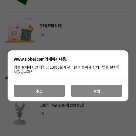
핫팩[전화상담]
0원
www.ziobel.com의 페이지 내용:
티매트(고무+인조잔디(17mm) [전화상담]
앱을 설치하시면 적립금 1,000원과 편리한 기능까지 함께~ 앱을 설치하
시겠습니까?
0원
취소
확인
고품격 이글 스토리[전화상담]
0원