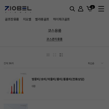
홈
코스용품
코스관리용품
0
골프장용품
지오벨
벨라몽골프
하이파크골프
코스용품
코스관리용품
전체
36
개
땅콩티/숏티/미들티/롱티/롱롱티(전화상담)
0원