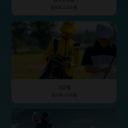
골프장 소모비품
지오벨
필드매니저용품