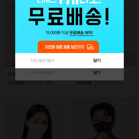
다시 보지 않기
닫기
다시 보지 않기
닫기
이지오픈목토시[체인 핑크]
쿨넥마스크[체인 화이트]
27,000원
30,000원
10%
20,000원
23,000원
13%