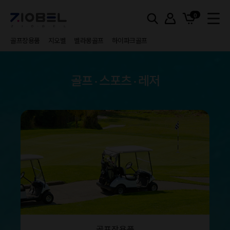
0
골프장용품
지오벨
벨라몽골프
하이파크골프
골프 · 스포츠 · 레저
골프장용품