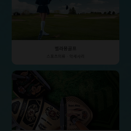
벨라몽골프
스포츠의류 · 악세사리