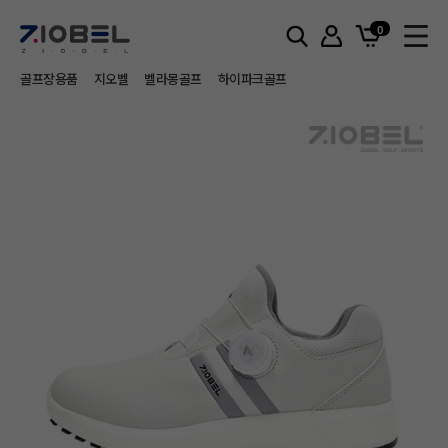
골프화
SS시즌
0
골프장용품
지오벨
벨라몽골프
하이파크골프