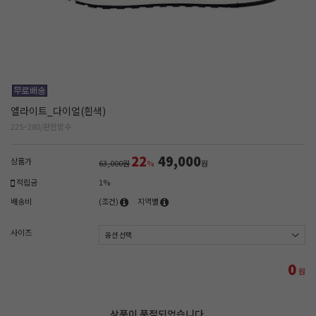
엘라이트_다이얼(흰색)
225~280/완전방수
22
49,000
상품가
63,000원
%
원
적립금
1%
배송비
(조건)
지역별
사이즈
0
원
상품이 품절되었습니다.