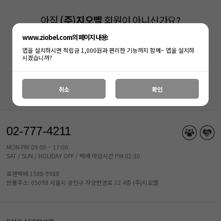
아직
(주)지오벨
회원이 아니신가요?
www.ziobel.com의 페이지 내용:
지금 회원가입하시면, 다양한 혜택과 함께
즐거운 쇼핑을 하실수 있습니다.
앱을 설치하시면 적립금 1,000원과 편리한 기능까지 함께~ 앱을 설치하
시겠습니까?
회원가입
로그인
취소
확인
02-777-4211
MON-FRI 09:00 ~ 17:00
SAT / SUN / HOLIDAY OFF / 택배 마감시간 PM 02:30
로젠택배 1588-9988
반품주소: 05098 서울시 광진구 자양번영로 32 4층 (주)지오벨