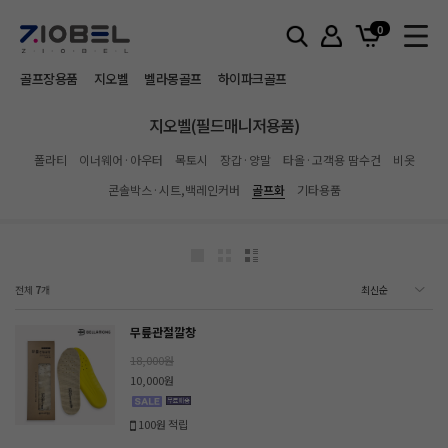
홈
지오벨(필드매니저용품)
골프화
0
골프장용품
지오벨
벨라몽골프
하이파크골프
지오벨(필드매니저용품)
폴라티
이너웨어·아우터
목토시
장갑·양말
타올·고객용 땀수건
비옷
콘솔박스·시트,백레인커버
골프화
기타용품
전체
7
개
무릎관절깔창
18,000원
10,000원
100원 적립