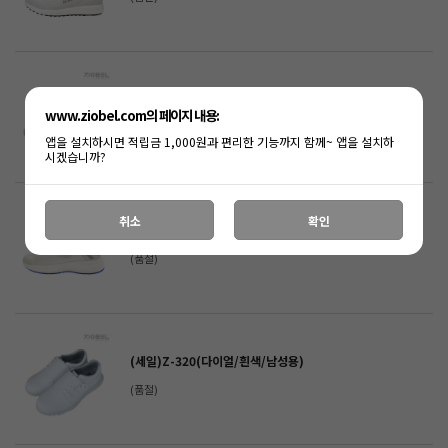
Z-020(벨크로/흰색/남녀공용)
www.ziobel.com의 페이지 내용:
(품절)
앱을 설치하시면 적립금 1,000원과 편리한 기능까지 함께~ 앱을 설치하
시겠습니까?
취소
확인
(세일)엘라이트_매쉬
(품절)
(세일)Z-320(다이얼/흰색/남성용)
(품절)