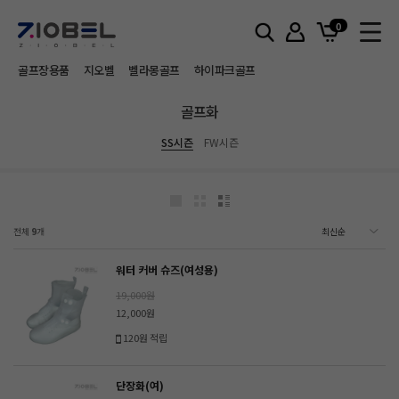
홈
골프화
SS시즌
0
골프장용품
지오벨
벨라몽골프
하이파크골프
골프화
SS시즌
FW시즌
전체
9
개
워터 커버 슈즈(여성용)
19,000원
12,000원
120원 적립
단장화(여)