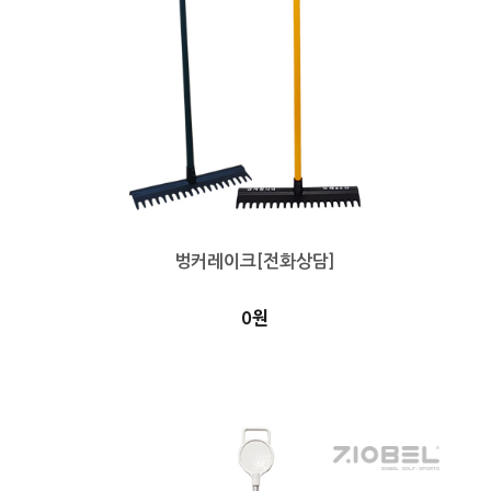
벙커레이크[전화상담]
0원