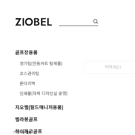
ZIOBEL
골프장용품
경기팀(전동카트 탑제품)
티마크(2)
코스관리팀
론더리백
인쇄물(자체 디자인실 운영)
지오벨(필드매니저용품)
벨라몽골프
하이파크골프
TOTAL
24