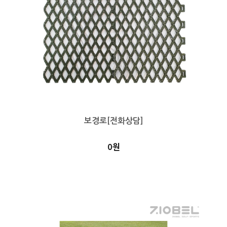
보경로[전화상담]
0원