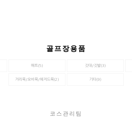
골프장용품
매트(5)
깃대/깃발(3)
거리목/오비목/헤저드목(2)
기타(9)
코스관리팀