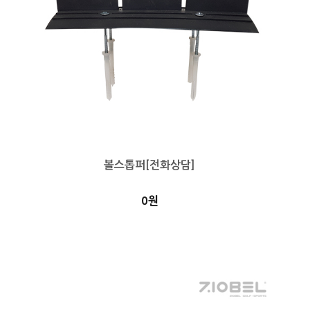
볼스톱퍼[전화상담]
0원