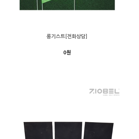
롱기스트[전화상담]
0원