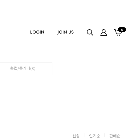
0
LOGIN
JOIN US
홀컵/홀커터(3)
신상
인기순
판매순