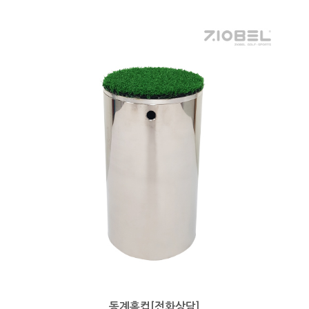
동계홀컵[전화상담]