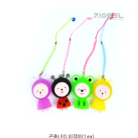
곤충LED 티걸이(1ea)