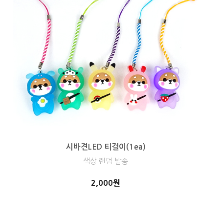
시바견LED 티걸이(1ea)
색상 랜덤 발송
2,000원