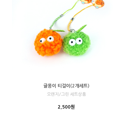
귤몽이 티걸이(2개세트)
오렌지/그린 세트상품
2,500원