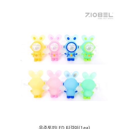
우주토끼LED 티걸이(1ea)