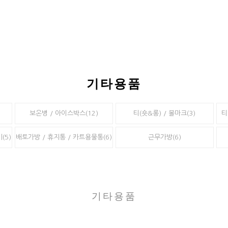
기타용품
보온병 / 아이스박스(12)
티(숏&롱) / 볼마크(3)
티
(5)
배토가방 / 휴지통 / 카트용물통(6)
근무가방(6)
기타용품