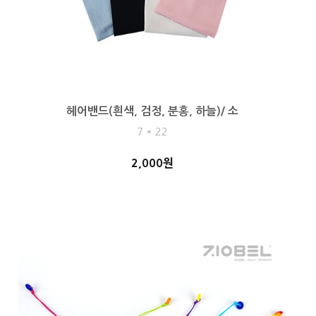
헤어밴드(흰색, 검정, 분홍, 하늘)/ 소
7 * 22
2,000원