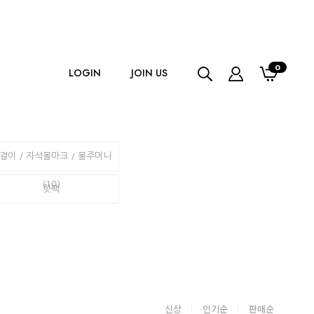
0
LOGIN
JOIN US
걸이 / 자석볼마크 / 볼주머니
(10)
핫팩
신상
인기순
판매순