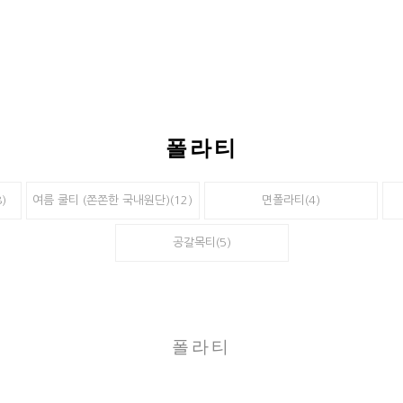
폴라티
)
여름 쿨티 (쫀쫀한 국내원단)(12)
면폴라티(4)
공갈목티(5)
폴라티