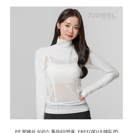
PP 왕메쉬 심리스 폴라티(반목_FREE(여)/소매두겹)