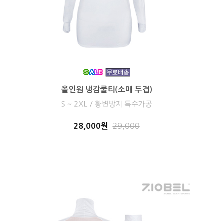
올인원 냉감쿨티(소매 두겹)
S ~ 2XL / 황변방지 특수가공
28,000원
29,000