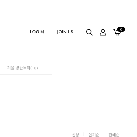
0
LOGIN
JOIN US
겨울 방한목티(10)
신상
인기순
판매순