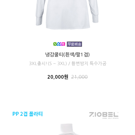
냉감쿨티(흰색/팔1겹)
3XL출시!(S ~ 3XL) / 황변방지 특수가공
20,000원
21,000