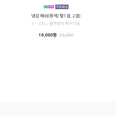
냉감 메쉬(흰색/ 팔1겹, 2겹)
S ~ 2XL / 황변방지 특수가공
19,000원
20,000