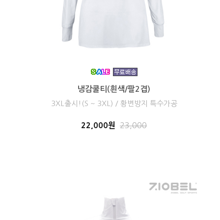
냉감쿨티(흰색/팔2겹)
3XL출시!(S ~ 3XL) / 황변방지 특수가공
22,000원
23,000