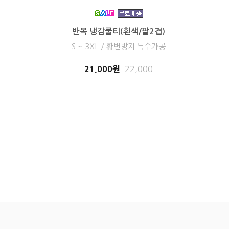
반목 냉감쿨티(흰색/팔2겹)
S ~ 3XL / 황변방지 특수가공
21,000원
22,000