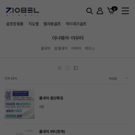
홈
이너웨어·아우터
0
골프장용품
지오벨
벨라몽골프
하이파크골프
이너웨어·아우터
쿨내의
발열내의
아우터
레깅스
전체
15
개
쿨내의 원단특징
0원
쿨내의 9부(흰색)