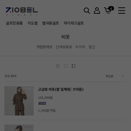
홈
비옷
0
골프장용품
지오벨
벨라몽골프
하이파크골프
비옷
개별판매형
단체맞춤형
비치마
할인
전체
29
개
고급형 비옷(팔 일체형/ 브라운)
145,000원
1,450원 적립