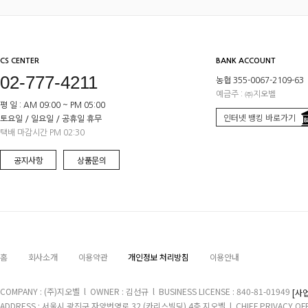
CS CENTER
BANK ACCOUNT
02-777-4211
농협 355-0067-2109-63
예금주 : ㈜지오벨
평 일 : AM 09:00 ~ PM 05:00
인터넷 뱅킹 바로가기
토요일 / 일요일 / 공휴일 휴무
택배 마감시간 PM 02:30
공지사항
상품문의
홈
회사소개
이용약관
개인정보 처리방침
이용안내
COMPANY : (주)지오벨 l OWNER : 김선규 l BUSINESS LICENSE : 840-81-01949
[사
ADDRESS : 서울시 광진구 자양번영로 32 (카리스빌딩) 4층 지오벨 l CHIEF PRIVACY OFFIC