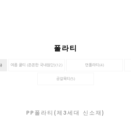
폴라티
)
여름 쿨티 (쫀쫀한 국내원단)(12)
면폴라티(4)
공갈목티(5)
PP폴라티(제3세대 신소재)