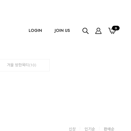
0
LOGIN
JOIN US
겨울 방한목티(10)
신상
인기순
판매순