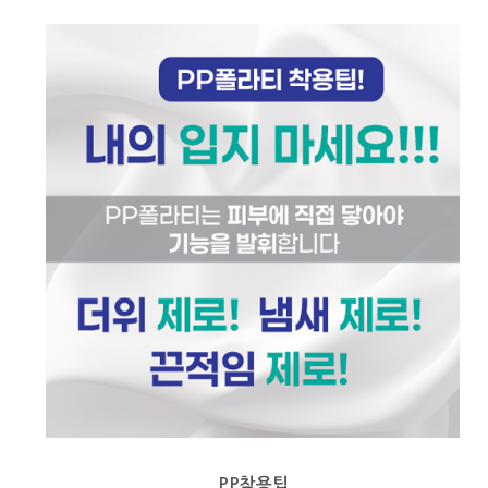
PP착용팁