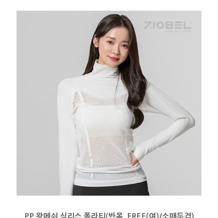
PP 왕메쉬 심리스 폴라티(반목_FREE(여)/소매두겹)