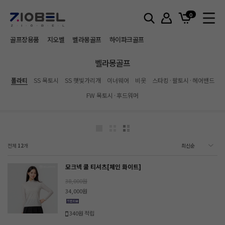
홈
벨라몽골프
폴라티
0
골프장용품
지오벨
벨라몽골프
하이파크골프
벨라몽골프
폴라티
SS 목토시
SS 햇빛가리개
이너웨어
비옷
스타킹·팔토시·헤어밴드
FW 목토시·후드워머
전체
12
개
모크넥 쿨 티셔츠[체인 화이트]
38,000원
34,000원
340원 적립